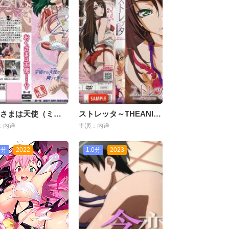
おくさまは天使（ミカえる） 第一夜 変身! 突然!! 性夜の阴谋
ストレッタ～THEANIMATION～Contents.1。
：内详
主演：内详
0分
2022
1.0分
2023