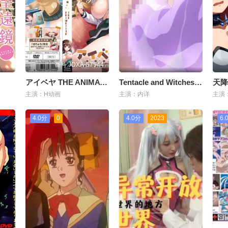
番号:JDXA-57544
アイベヤ THE ANIMATION！
Tentacle and Witches 第4话 俺、ハーレムENDです
天降
主演：H动画
主演：内详
主演
4.0分
0
4.0分
2023
6.