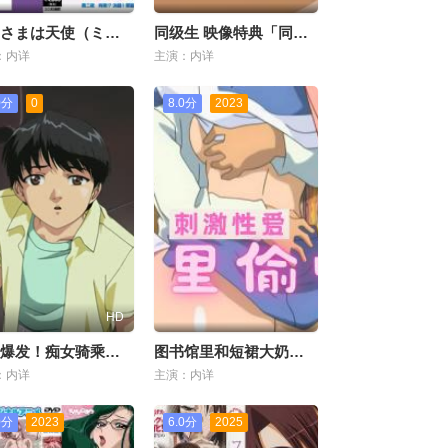
おくさまは天使（ミカえる） 第二夜 拘束!？决闘!! 华丽に変身
同级生 映像特典「同级生2 予告编」
：内详
主演：内详
0分
0
8.0分
2023
HD
贪欲爆发！痴女骑乘上位疯狂榨精
图书馆里和短裙大奶学生
：内详
主演：内详
0分
2023
6.0分
2025