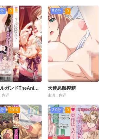
0分
0
5.0分
0
HD
アラルガンドTheAnimation。
天使悪魔搾精
：内详
主演：内详
0分
2019
3.0分
0