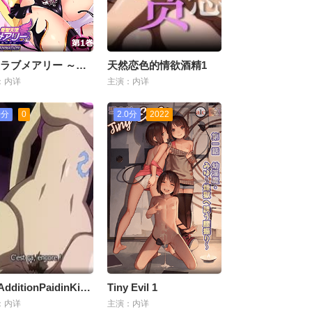
天使ラブメアリー ～悪性受胎～ THE ANIMATION 第1巻 [中文字幕]
天然恋色的情欲酒精1
：内详
主演：内详
0分
0
2.0分
2022
TheAdditionPaidinKindUncens
Tiny Evil 1
：内详
主演：内详