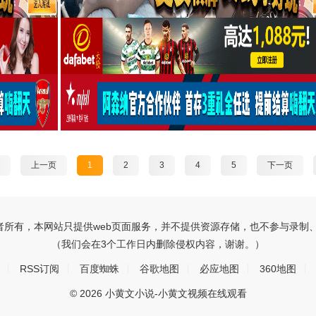
上一页
1
2
3
4
5
下一页
所有，本网站只提供web页面服务，并不提供资源存储，也不参与录制
（我们会在3个工作日内删除侵权内容，谢谢。）
RSS订阅
百度蜘蛛
谷歌地图
必应地图
360地图
© 2026 小黄文小说-小黄文视频在线观看