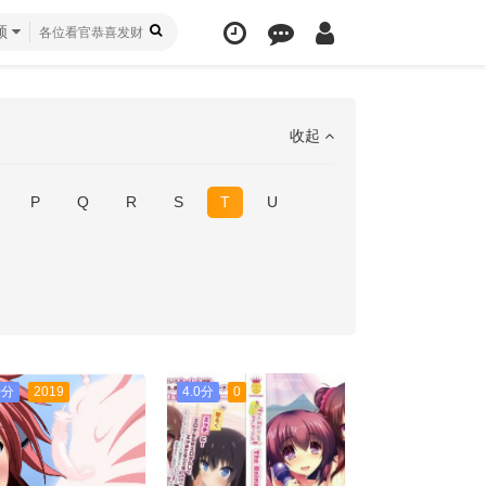
频
收起
P
Q
R
S
T
U
0分
2019
4.0分
0