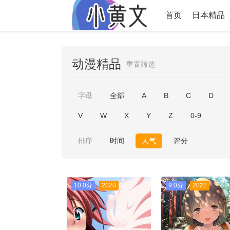
首页
日本精品
动漫精品
重置筛选
字母
全部
A
B
C
D
V
W
X
Y
Z
0-9
排序
时间
人气
评分
10.0分
2020
9.0分
2022