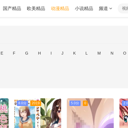
国产精品
欧美精品
动漫精品
小说精品
频道
视
E
F
G
H
I
J
K
L
M
N
O
8.0分
2019
5.0分
0
2.