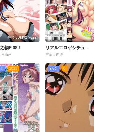
番号:LDM027-022
之物F 08！
リアルエロゲシチュエーション！THEANIMATION
：H动画
主演：内详
0分
2023
9.0分
0