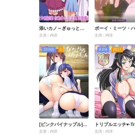
添いカノ～ぎゅっと抱きしめて～ THE ANIMATION
主演：内详
主演：内详
10.0分
0
9.0分
2017
[ピンクパイナップル]なちゅらるばけーしょん THE ANIMATION
主演：内详
主演：内详