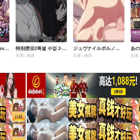
BD
Tentacle and Witches～第3话 アイゼン＝ファウストの罠
特别授业2특별 수업 2-Tokubetsu Jugyou 2 Ep 1
ジュヴナイルポルノグラフィTHEANIMATION
主演：内详
主演：内详
主演