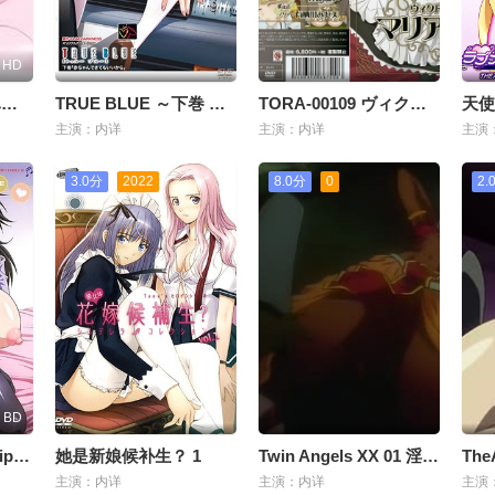
HD
ボーイ・ミーツ・ハーレムTHEANIMATION「南国ハーレム」。
TRUE BLUE ～下巻 「赤ちゃんできてもいいから」～
TORA-00109 ヴィクトリアメイド マリアの奉仕
主演：内详
主演：内详
主演
3.0分
2022
8.0分
0
2.
BD
トリプルエッチ♥-Triple Ecchi 4
她是新娘候补生？ 1
Twin Angels XX 01 淫獣圣戦[中文字幕]
主演：内详
主演：内详
主演