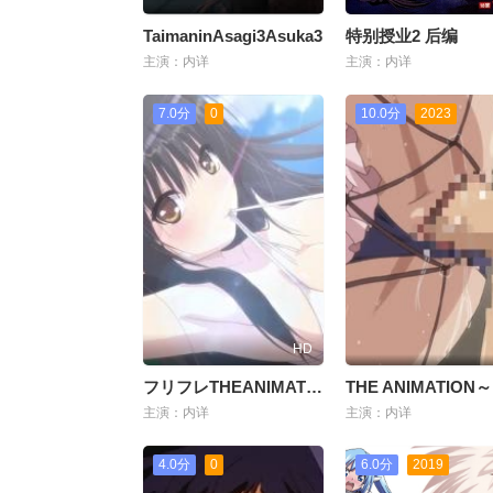
TaimaninAsagi3Asuka3
特别授业2 后编
主演：内详
主演：内详
7.0分
0
10.0分
2023
HD
フリフレTHEANIMATION～制服堕天使の课外授业～。
主演：内详
主演：内详
4.0分
0
6.0分
2019