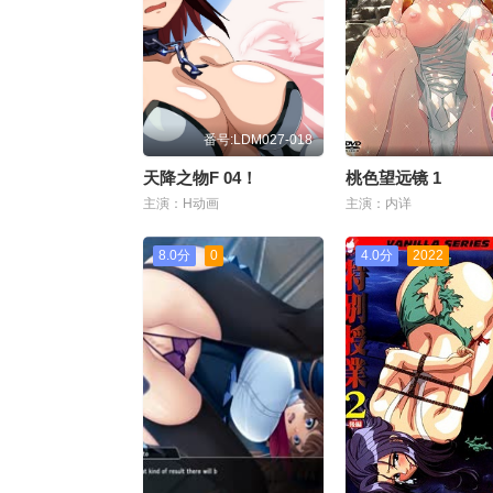
番号:LDM027-018
天降之物F 04！
桃色望远镜 1
主演：H动画
主演：内详
8.0分
0
4.0分
2022