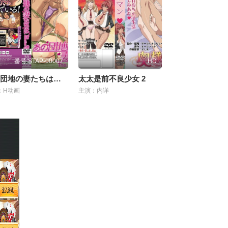
番号:STAP-00007
HD
あの団地の妻たちは… The Animation 上巻！
太太是前不良少女 2
：H动画
主演：内详