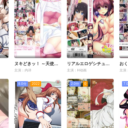
006
番号:JDRA-57457
ヌキどきッ！ ～天使と悪魔の榨精バトル～ 「狂乳无垢天使·セラ ～ドジっ娘清楚なエロ电车」
リアルエロゲシチュエーション！ THE ANIMATION！
主演：内详
主演：H动画
主演
8.0分
2022
2.0分
0
7.