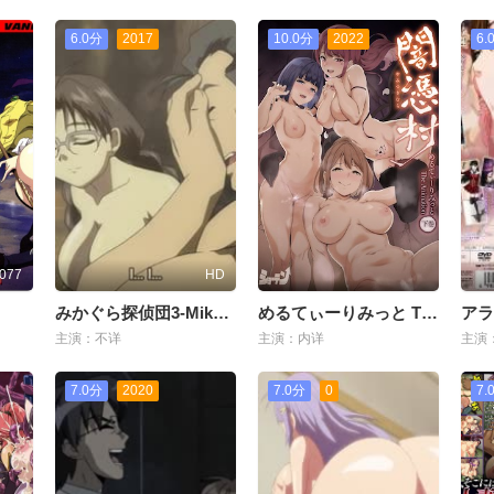
6.0分
2017
10.0分
2022
6.
077
HD
みかぐら探侦団3-Mikagura Tanteidan 3
めるてぃーりみっと The Animation 下巻 [中文字幕]
主演：不详
主演：内详
主演
7.0分
2020
7.0分
0
7.