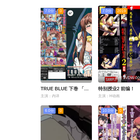
7.0分
0
7.0分
2019
番号:JVDW-00
TRUE BLUE 下巻 「赤ちゃんできてもいいから」
特别授业2 前编！
主演：内详
主演：H动画
6.0分
0
10.0分
0