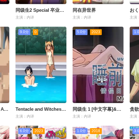
同级生2 Special 卒业生 第2楽章「みのりと友美と温泉旅行」
同在异世界
主演：内详
主演：内详
主演
9.0分
0
5.0分
2023
1.
THE ANIMATION～ ATTACK NO.4
Tentacle and Witches 第 プル水濡てんか！
同级生 1 [中文字幕]&amp;amp;nbsp;
主演：内详
主演：内详
主演
6.0分
2023
1.0分
2018
3.