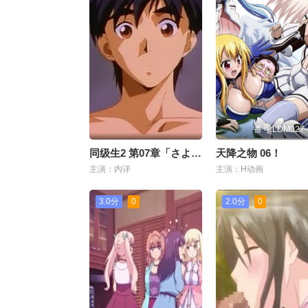
番号:LDM027-
同级生2 第07章「さようならいつまでも」
天降之物 06！
主演：内详
主演：H动画
3.0分
0
2.0分
0