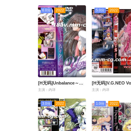
6.0分
2022
5.0分
2022
[H无码]Unbalance～アンバランス～MENU.2
[H无码]V.G.NEO Vo
主演：内详
主演：内详
3.0分
2022
1.0分
2022