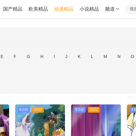
国产精品
欧美精品
动漫精品
小说精品
频道
视
E
F
G
H
I
J
K
L
M
N
O
6.0分
2022
9.0分
2022
4.