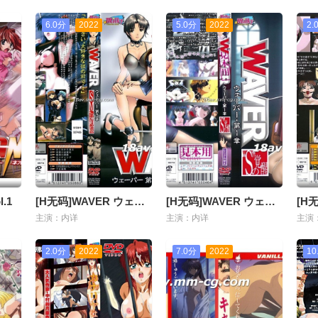
6.0分
2022
5.0分
2022
2.
l.1
[H无码]WAVER ウェーバー-03
[H无码]WAVER ウェーバー-01
主演：内详
主演：内详
主演
2.0分
2022
7.0分
2022
10