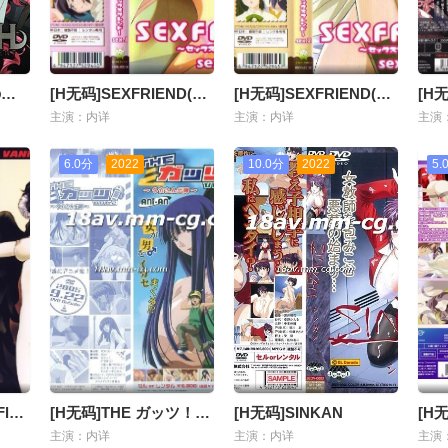
アスガルド～歪曲のテスタメント～ 1st Action「暗麬のプレリュード」
[H无码]SEXFRIEND(セックスフレンド)-01
[H无码]SEXFRIEND(セックスフレンド)-02
主演：内详
主演：内详
主演
6.0分
2022
10.0分
2022
5.
[H无码]Sins of the Flesh～圣贽～いけにえ～
[H无码]THE ガッツ！Vol.2
[H无码]SINKAN
主演：内详
主演：内详
主演