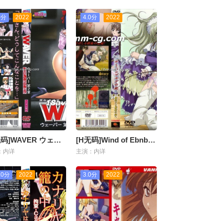
0分
2022
4.0分
2022
[H无码]WAVER ウェーバー-02
[H无码]Wind of Ebnbourg エーベンブルグの风 第二章「里切りと嫉妬の海へ」
：内详
主演：内详
.0分
2022
3.0分
2022