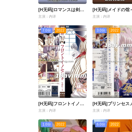
[H无码]ロマンスは剑の辉きII-05
主演：内详
主演：内详
7.0分
2022
3.0分
2022
[H无码]フロントイノセント ～もうひとつのレディイノセント～１
主演：内详
主演：内详
1.0分
2022
6.0分
2022