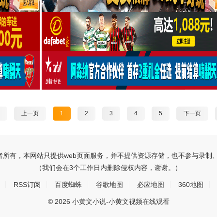
上一页
1
2
3
4
5
下一页
所有，本网站只提供web页面服务，并不提供资源存储，也不参与录制
（我们会在3个工作日内删除侵权内容，谢谢。）
RSS订阅
百度蜘蛛
谷歌地图
必应地图
360地图
© 2026 小黄文小说-小黄文视频在线观看