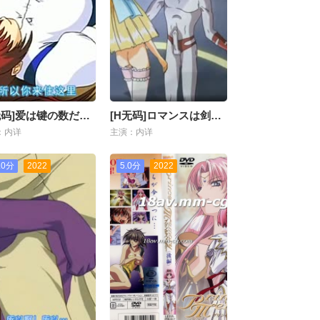
[H无码]爱は键の数だけ ～风俗マンション～
[H无码]ロマンスは剑の辉きII-06
：内详
主演：内详
.0分
2022
5.0分
2022