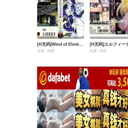
[H无码]Wind of Ebnbourg エーベンブルグの风 第一章「爱慾の大地」
主演：内详
主演：内详