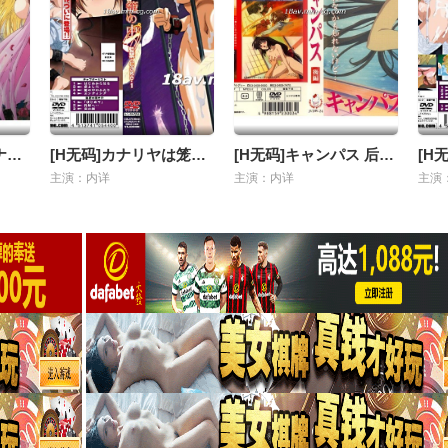
[H无码]エルフィーナ～淫夜へと売られた王国で-1-3(合集)
[H无码]カナリヤは笼の中-01
[H无码]キャンパス 后编
主演：内详
主演：内详
主演