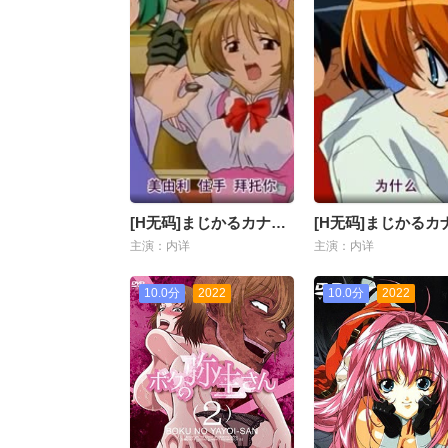
[H无码]まじかるカナン Vol.2
主演：内详
主演：内详
10.0分
2022
10.0分
2022