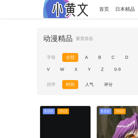
首页
日本精品
动漫精品
重置筛选
字母
全部
A
B
C
D
V
W
X
Y
Z
0-9
排序
时间
人气
评分
8.0分
2022
6.0分
2022