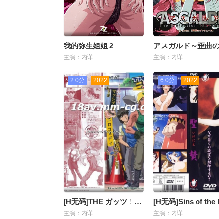
我的弥生姐姐 2
主演：内详
主演：内详
2.0分
2022
6.0分
2022
[H无码]THE ガッツ！Vol.1
主演：内详
主演：内详