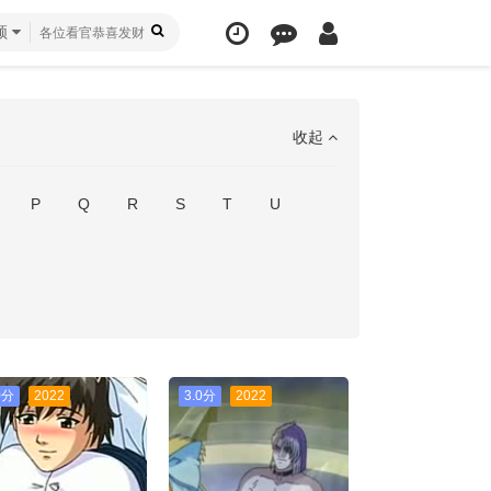
频
收起
P
Q
R
S
T
U
0分
2022
3.0分
2022