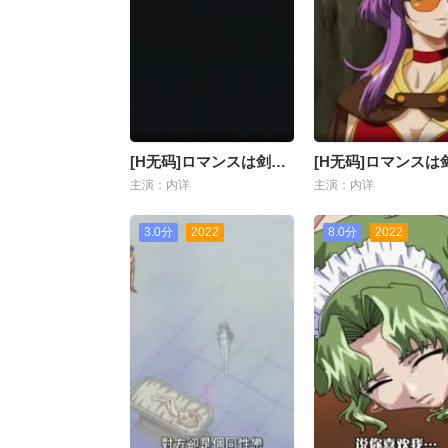
[H无码]ロマンスは剑の辉きII-04
主演：内详
主演：内详
3.0分
2022
8.0分
2022