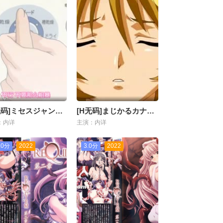
[H无码]ミセスジャンキー ボリューム-01
[H无码]まじかるカナン 后篇
：内详
主演：内详
.0分
2022
3.0分
2022