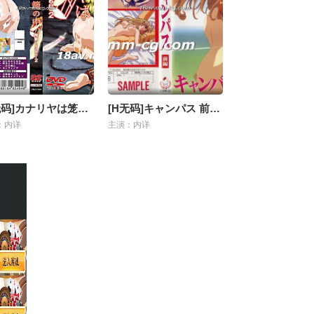
[H无码]カナリヤは笼の中-02
[H无码]キャンパス 前编
：内详
主演：内详