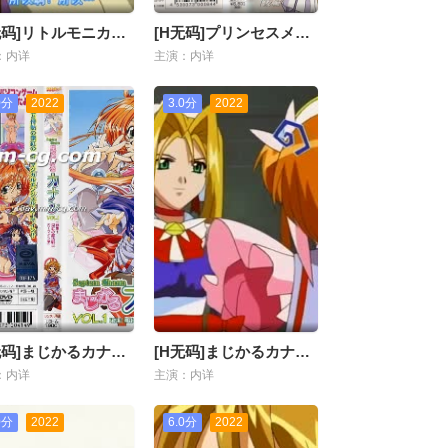
[H无码]リトルモニカ物语 后编
[H无码]プリンセスメモリー 后编
：内详
主演：内详
0分
2022
3.0分
2022
[H无码]まじかるカナン Vol.1
[H无码]まじかるカナン Vol.3
：内详
主演：内详
0分
2022
6.0分
2022