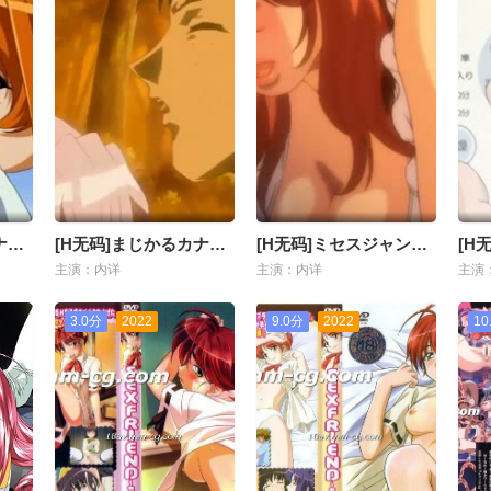
[H无码]まじかるカナン Vol.4
[H无码]まじかるカナン 前篇
[H无码]ミセスジャンキー ボリューム-02
主演：内详
主演：内详
主演
3.0分
2022
9.0分
2022
10