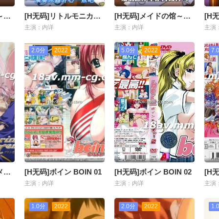
[H无码]メイドの馆～絶望编 下卷
[H无码]リトルモニカ物语 前编
[H无码]メイドの馆～絶望编 上卷
主演：内详
主演：内详
主演
2.0分
2022
5.0分
2022
7.
[H无码]プリンセスメモリー 前编
[H无码]ボイン BOIN 01
[H无码]ボイン BOIN 02
主演：内详
主演：内详
主演
1.0分
2022
2.0分
2022
1.